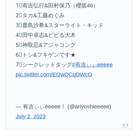
1⃣有吉弘行&田村保乃（櫻坂46）
2⃣タカ&工藤めぐみ
3⃣鹿島沙希&スターライト・キッド
4⃣田中卓志&ビビる大木
5⃣神取忍&アジャコング
6⃣トシ&フキゲンです★
7⃣シークレットタッグ
#有吉ぃぃeeeee
pic.twitter.com/EQwQCqDWcO
— 有吉ぃぃeeeee！ (@ariyoshieeeee)
July 2, 2023