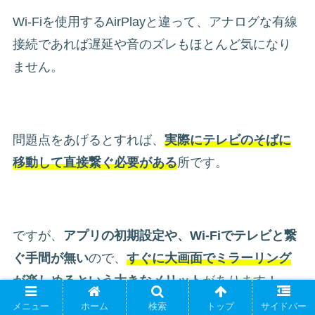
Wi-Fiを使用するAirPlayと違って、アナログな有線
接続であれば遅延や音のズレもほとんど気になり
ません。
問題点をあげるとすれば、
実際にテレビのそばに
移動して直接繋ぐ必要がある
所です。
ですが、
アプリの初期設定や、Wi-Fiでテレビと繋
ぐ手間が無い
ので、
すぐに大画面でミラーリング
が楽しめるという大きなメリット
があります！
メニュー
ホーム
検索
トップ
サイドバー