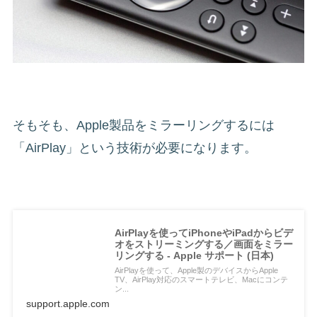
そもそも、Apple製品をミラーリングするには
「AirPlay」という技術が必要になります。
AirPlayを使ってiPhoneやiPadからビデ
オをストリーミングする／画面をミラー
リングする - Apple サポート (日本)
AirPlayを使って、Apple製のデバイスからApple
TV、AirPlay対応のスマートテレビ、Macにコンテ
ン...
support.apple.com